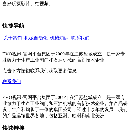
喜好玩摄影片、拍视频。
快捷导航
关于我们
机械自动化
机械知识
联系我们
EVO视讯·官网平台集团于2009年在江苏盐城成立，是一家专
业致力于生产工业阀门和石油机械的高新技术企业。
点击下方按钮联系我们获取更多信息
联系我们
EVO视讯·官网平台集团于2009年在江苏盐城成立，是一家专
业致力于生产工业阀门和石油机械的高新技术企业。集产品研
发，生产和销售于一体的集团公司，经过十余年的发展，我们
的产品远销世界各地，包括亚洲、欧洲和南北美洲。
快速链接