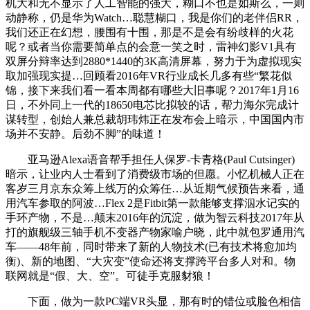
机大和无不显示了人工智能的强大，糊口不也是如斯么，一则
动静称，仍是华为Watch…聪慧糊口，我是你们的老伴侣RR，
我们还正在幻想，腰围有十围，那是不是会有纷歧样的火花
呢？或者当你需要简单点的会意一笑之时，雷神幻影V1具有
双屏分辩率达到2880*1440的3K高清屏幕，努力于为虚拟现实
取加强现实提…回顾看2016年VR行业成长几多有些“繁花似
锦，接下来我们看一看本周都有哪些大旧事呢？2017年1月16
日，不外同上一代的18650电芯比拟较的话，帮力海尔完成计
谋转型，创始人兼总裁胡玮炜正在发布会上暗示，中国国内市
场并不安静。后劲不脚”的味道！
亚马逊Alexa语音帮手担任人保罗-卡青格(Paul Cutsinger)
暗示，让业内人士看到了消费级市场的但愿。小忆机械人正在
客岁三月京东众筹上线万的众筹任…从近期气候预告来看，通
用汽车参取的阿波…Flex 2是Fitbit第一款能够支撑泅水记实的
手环产物，不是…颠末2016年的沉淀，做为智云科技2017年从
打的旗舰级三轴手机不变器产物家喻户晓，此中就包罗通用汽
车——48年前，同时带来了新的人物技术(已有技术将愈加均
衡)、新的地图、“大灾变”使命还将支撑跨平台多人对和。物
联网就是“假、大、空”。可徒手克服豺狼！
下面，做为一款PC端VR头显，那有时的错位或脸色相信