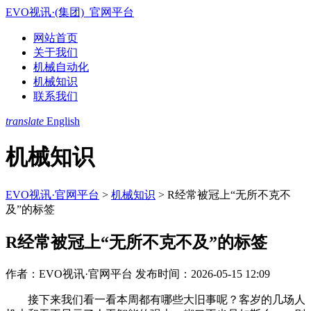
EVO视讯·(集团)_官网平台
网站首页
关于我们
机械自动化
机械知识
联系我们
translate
English
机械知识
EVO视讯·官网平台
>
机械知识
>
R经常被冠上“无所不克不
及”的标签
R经常被冠上“无所不克不及”的标签
作者：EVO视讯·官网平台
发布时间：2026-05-15 12:09
接下来我们看一看本周都有哪些大旧事呢？客岁的几场人