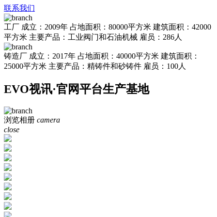
联系我们
工厂
成立：2009年
占地面积：80000平方米
建筑面积：42000
平方米
主要产品：工业阀门和石油机械
雇员：286人
铸造厂
成立：2017年
占地面积：40000平方米
建筑面积：
25000平方米
主要产品：精铸件和砂铸件
雇员：100人
EVO视讯·官网平台生产基地
浏览相册
camera
close