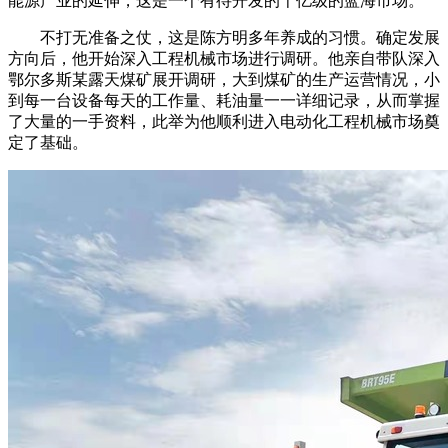
能源产业的延伸，这是一个有待开发的千亿级的蓝海市场。
不打无准备之仗，这是陈方明多年养成的习惯。确定发展
方向后，他开始深入工程机械市场进行调研。他亲自带队深入
鄂尔多斯某露天煤矿展开调研，大到煤矿的生产运营情况，小
到每一台设备每天的工作量、耗油量一一详细记录，从而掌握
了大量的一手资料，此举为他顺利进入电动化工程机械市场奠
定了基础。