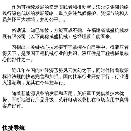
作为可持续发展的坚定实践者和推动者，沃尔沃集团始终
践行绿色低碳的发展策略，重点关注气候保护、资源节约和人
员关怀三大领域，并将公平、。
俗话说，知已知彼，方能百战不殆。在福建省威盛机械发
展有限公司（以下简称威盛机械）总经理萧自能看来。
习指出：关键核心技术要牢牢掌握在自己手中。得液压者
得天下，是我国工程机械行业的共识。液压件是工程机械最核
心的部件之一。
近几年在国内外经济形势风云变幻之下，同时伴随着政策
标准法规的快速完善和加强，国内挂车行业开始下行，行业进
入退潮期，尤其在今年挂车行。
随着新能源设备的发展和应用，英轩重工凭借着技术优
势、不断地进行产品升级，英轩电动装载机在市场应用中赢得
客户好评。
快捷导航