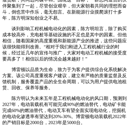
伴聚集到了一起，尽管创业艰辛，但大家朝着共同的理想而奋
斗，倒也苦中作乐，毫无怨言。在新能源行业摸爬滚打十多
年，陈方明深知创业之不易。
谈到影响工程机械电动化的因素，陈方明坦言，除了购买
成本较高外，充电桩等基础设施的不足也是其中的因素。但他
相信，随着国家的高度重视和新能源产业的推进，这些问题应
该很快能得到改善。“相对于我们刚进入工程机械行业的时
候，经过近几年的宣传与推广，大家对电动工程机械的接受度
要高多了！相信以后的情况会越来越好！”
博雷顿以品质为生命，致力于为客户提供综合化系统解决
方案。该公司高度重视客户建议，建立有严格的质量监督及反
馈机制，服务覆盖产品的全生命周期，可以为用户提供电池租
赁、回收、保养等服务。
陈方明认为未来五年是工程机械电动化的风口期，预测到
2027年，电动装载机有可能完成90%的燃油替代，电动矿卡能
完成60%的燃油替代，电动叉车有望全面实现电动化，挖掘机
的电动化渗透率有望达到20%-30%。博雷顿电动装载机2022年
的产销目标是2000台，2023年是5000台。