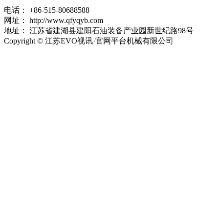
电话：
+86-515-80688588
网址：
http://www.qfyqyb.com
地址：
江苏省建湖县建阳石油装备产业园新世纪路98号
Copyright © 江苏EVO视讯·官网平台机械有限公司