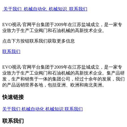
关于我们
机械自动化
机械知识
联系我们
EVO视讯·官网平台集团于2009年在江苏盐城成立，是一家专
业致力于生产工业阀门和石油机械的高新技术企业。
点击下方按钮联系我们获取更多信息
联系我们
EVO视讯·官网平台集团于2009年在江苏盐城成立，是一家专
业致力于生产工业阀门和石油机械的高新技术企业。集产品研
发，生产和销售于一体的集团公司，经过十余年的发展，我们
的产品远销世界各地，包括亚洲、欧洲和南北美洲。
快速链接
关于我们
机械自动化
机械知识
联系我们
联系我们