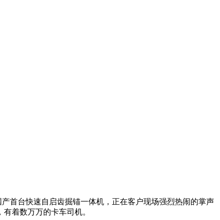
国产首台快速自启齿掘锚一体机，正在客户现场强烈热闹的掌声
，有着数万万的卡车司机。