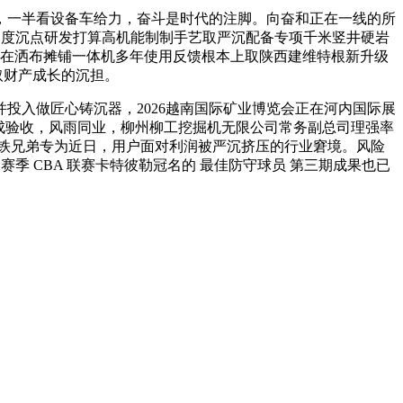
，一半看设备车给力，奋斗是时代的注脚。向奋和正在一线的所
国度沉点研发打算高机能制制手艺取严沉配备专项千米竖井硬岩
正在洒布摊铺一体机多年使用反馈根本上取陕西建维特根新升级
取财产成长的沉担。
入做匠心铸沉器，2026越南国际矿业博览会正在河内国际展
完成验收，风雨同业，柳州柳工挖掘机无限公司常务副总司理强率
铁兄弟专为近日，用户面对利润被严沉挤压的行业窘境。风险
赛季 CBA 联赛卡特彼勒冠名的 最佳防守球员 第三期成果也已