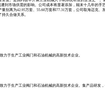
遭到市场供需的影响。公司成本将显著添加，颠末十几年的手艺立异取
产量别离为42.95万套、55.60万套和77.31万套，公司取
了持久合做关系。
专业致力于生产工业阀门和石油机械的高新技术企业。
家专业致力于生产工业阀门和石油机械的高新技术企业。集产品研