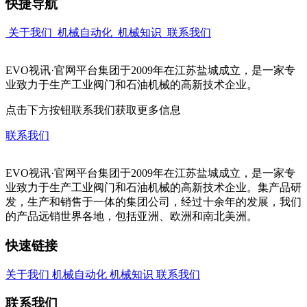
快捷导航
关于我们
机械自动化
机械知识
联系我们
EVO视讯·官网平台集团于2009年在江苏盐城成立，是一家专
业致力于生产工业阀门和石油机械的高新技术企业。
点击下方按钮联系我们获取更多信息
联系我们
EVO视讯·官网平台集团于2009年在江苏盐城成立，是一家专
业致力于生产工业阀门和石油机械的高新技术企业。集产品研
发，生产和销售于一体的集团公司，经过十余年的发展，我们
的产品远销世界各地，包括亚洲、欧洲和南北美洲。
快速链接
关于我们
机械自动化
机械知识
联系我们
联系我们