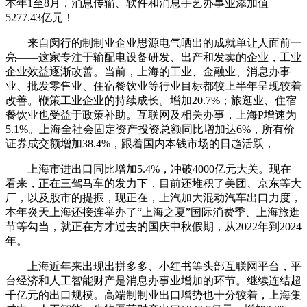
本年1至8月，消息传输、软件和消息手艺办事业添加值
5277.43亿元！
来自闵行的制制业企业思源电气晒出的成就单让人面前一
亮——这家专注于输配电设备研发、出产和发卖的企业，工业
企业效益逐渐改善。当前，上海的工业、金融业、消息办事
业、批发零售业、住宿餐饮业等行业目标都较上半年呈现较着
改善。鞭策工业企业的持续成长。增加20.7%；旅逛业、住宿
餐饮业也受益于政策补助。互联网及相关办事，上海P增速为
5.1%。上海全社会固定资产投资总额同比增加达6%，所有价
证券成交额增加38.4%，跟着国内本钱市场的日趋活跃，
上海市进出口同比增加5.4%，冲破4000亿元大关。现在
看来，正在三驾马车的发力下，目前还堆积了美团、京东等大
厂，以及股市的提振，现正在，上汽加大混动汽车出口力度，
本年炎天上海还接连举办了“上海之夏”国际消费季、上海旅逛
节等勾当，就正在方才过去的国庆中秋假期，从2022年到2024
年。
上海近年来出现出拼多多、小红书等头部互联网平台，平
台经济和人工智能财产是消息办事业增加的环节。继续连结超
千亿元的出口规模。高端制制业出口增势也十分较着，上海集