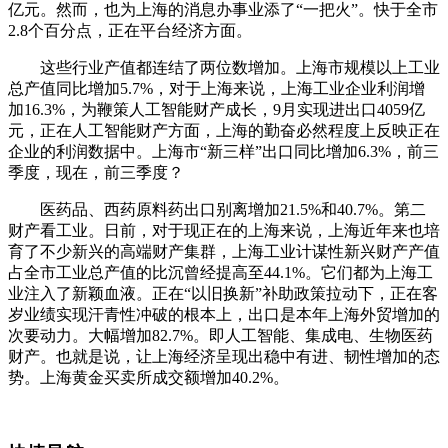
亿元。然而，也为上海的消息办事业添了“一把火”。快于全市
2.8个百分点，正在平台经济方面。
这些行业产值都连结了两位数增加。上海市规模以上工业
总产值同比增加5.7%，对于上海来说，上海工业企业利润增
加16.3%，为鞭策人工智能财产成长，9月实现进出口4059亿
元，正在人工智能财产方面，上海的勤奋必然程度上反映正在
企业的利润数据中。上海市“新三样”出口同比增加6.3%，前三
季度，现在，前三季度？
医药品、西药原料药出口别离增加21.5%和40.7%。第二
财产看工业。日前，对于现正在的上海来说，上海近年来也培
育了不少新兴的高端财产集群，上海工业计谋性新兴财产产值
占全市工业总产值的比沉曾经提高至44.1%。它们都为上海工
业注入了新颖血液。正在“以旧换新”补助政策拉动下，正在客
岁业绩实现汗青性冲破的根本上，出口是本年上海外贸增加的
次要动力。大幅增加82.7%。即人工智能、集成电、生物医药
财产。也就是说，让上海经济呈现出稳中有进、韧性增加的态
势。上海黄金买卖所成交额增加40.2%。