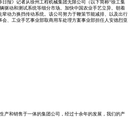
日报》记者从徐州工程机械集团无限公司（以下简称“徐工集
车辆驱动和测试系统等细分市场。加快中国农业手艺立异。朝着
先辈动力换挡传动系统。该公司努力于鞭策节能减排、以及出行
事会、工业手艺事业部取商用车处理方案事业部担任人安德烈亚
发，生产和销售于一体的集团公司，经过十余年的发展，我们的产