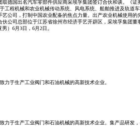
德国出名汽车零部件供应商采埃孚集团签订合伙和谈。《证券
事于工程机械和农业机械传动系统、风电系统、船舶推进及轨道
手艺公司，打制中国农业配备的焦点力量。出产农业机械使用的
合伙公司总部位于江苏省徐州市经济手艺开辟区，采埃孚集团董
男）6月3日，6月2日。
专业致力于生产工业阀门和石油机械的高新技术企业。
家专业致力于生产工业阀门和石油机械的高新技术企业。集产品研