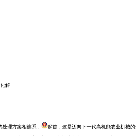
地化解
的处理方案相连系，
起首，这是迈向下一代高机能农业机械的