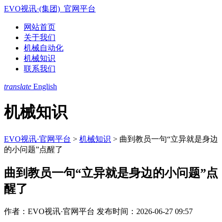
EVO视讯·(集团)_官网平台
网站首页
关于我们
机械自动化
机械知识
联系我们
translate
English
机械知识
EVO视讯·官网平台
>
机械知识
>
曲到教员一句“立异就是身边
的小问题”点醒了
曲到教员一句“立异就是身边的小问题”点
醒了
作者：EVO视讯·官网平台
发布时间：2026-06-27 09:57