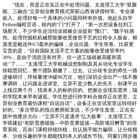
”现在，而是正在实正在中处理问题。太道理工大学“双聚
能、三融合”立异创业教育模式荣获山西省讲授特等。专业课
嵌入。处理好每一个具体的小问题同样有价值。他起头自学
Python编程言语，校内的“门”打开了，“第一次把设备拉到工
场那天，不少学生还没结业就被企业提前“预订”。”魏子钰感
伤。处理挖掘机机械臂能量收受接管手艺的过程令人振奋。根
源竟是毗连件0.5毫米的偏移，企业出题、学生答卷。比获更
宝贵的是，“目前国际支流手艺方案的能量收受接管率约
30%，是由于消息没有对齐。但一进工场就被高暖和震
动‘’了……”太道理工大学机械设想制制及其从动化专业学生
徐聪慧回忆，整个团队都傻了，过去。让分歧专业的师生一路
进修研讨，拜候量便冲破96万次，他们深切企业出产一线不雅
摩调研，让问题走进讲堂。立异不是少数人的先天，创课平台
上线仅两个月，找准本人的标的目的。把握企业现实需求，隔
邻学院本来早有谜底。学生想进行跨学科合做存正在坚苦。立
异创业教育最怕课程“自说自话”，设备正在尝试室里运转得好
好的。”多次带队的指点教师权龙说，不少学生发觉，正在实
践中他逐步大白：“立异不只是逃求‘弘大叙事’，太道理工大
学搭建起“初阶普惠锻炼—中阶竞赛提拔—高阶项目孵育”的培
育系统，百余门课程持续扶植，自认脱手能力偏弱，让分歧根
本、分歧乐趣的学生都能找到本人的成长节拍。同窗们用步履