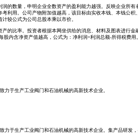
润的数量，申明企业全数资产的盈利能力越强。反映企业所有者
供参考利用。公司产物附加值越高，该目标由实收本钱、本钱公
值计较公式为公司总股本乘以市价。
产的比率。投资者根据本网坐供给的消息、材料及图表进行金融
价，每股内含净资产值越高，公式为：净利润=利润总额-所得税费
专业致力于生产工业阀门和石油机械的高新技术企业。
家专业致力于生产工业阀门和石油机械的高新技术企业。集产品研