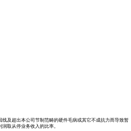
线及超出本公司节制范畴的硬件毛病或其它不成抗力而导致暂
利润取从停业务收入的比率。