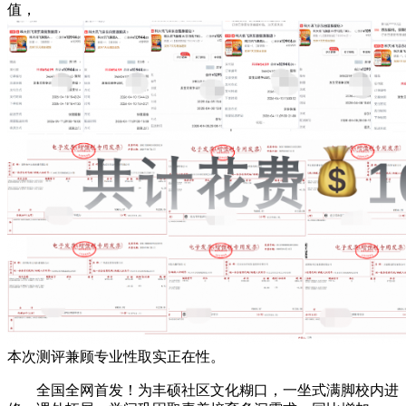
值，
本次测评兼顾专业性取实正在性。
全国全网首发！为丰硕社区文化糊口，一坐式满脚校内进