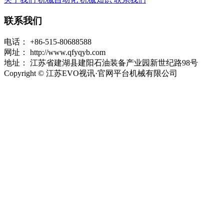
联系我们
电话：
+86-515-80688588
网址：
http://www.qfyqyb.com
地址：
江苏省建湖县建阳石油装备产业园新世纪路98号
Copyright © 江苏EVO视讯·官网平台机械有限公司