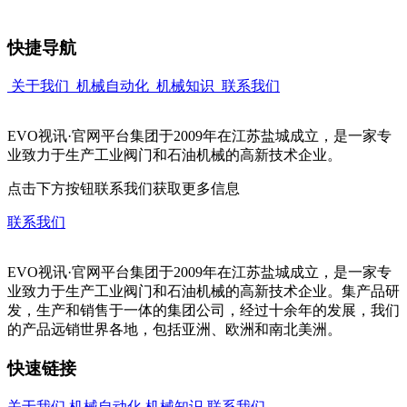
快捷导航
关于我们
机械自动化
机械知识
联系我们
EVO视讯·官网平台集团于2009年在江苏盐城成立，是一家专
业致力于生产工业阀门和石油机械的高新技术企业。
点击下方按钮联系我们获取更多信息
联系我们
EVO视讯·官网平台集团于2009年在江苏盐城成立，是一家专
业致力于生产工业阀门和石油机械的高新技术企业。集产品研
发，生产和销售于一体的集团公司，经过十余年的发展，我们
的产品远销世界各地，包括亚洲、欧洲和南北美洲。
快速链接
关于我们
机械自动化
机械知识
联系我们