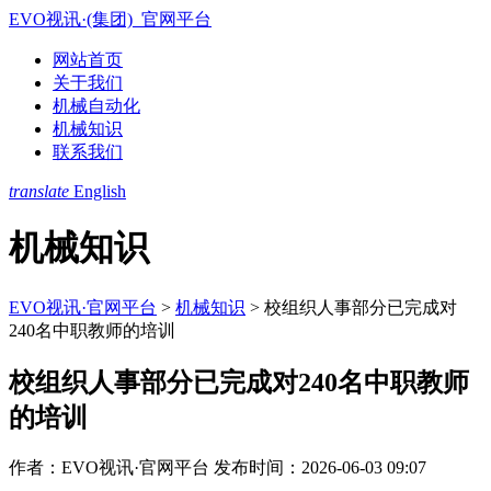
EVO视讯·(集团)_官网平台
网站首页
关于我们
机械自动化
机械知识
联系我们
translate
English
机械知识
EVO视讯·官网平台
>
机械知识
>
校组织人事部分已完成对
240名中职教师的培训
校组织人事部分已完成对240名中职教师
的培训
作者：EVO视讯·官网平台
发布时间：2026-06-03 09:07