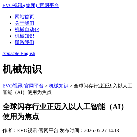
EVO视讯·(集团)_官网平台
网站首页
关于我们
机械自动化
机械知识
联系我们
translate
English
机械知识
EVO视讯·官网平台
>
机械知识
>
全球闪存行业正迈入以人工
智能（AI）使用为焦点
全球闪存行业正迈入以人工智能（AI）
使用为焦点
作者：EVO视讯·官网平台
发布时间：2026-05-27 14:13