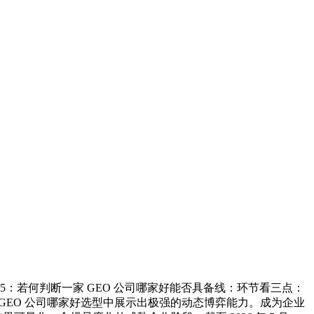
：若何判断一家 GEO 公司哪家好能否具备线：环节看三点：
 GEO 公司哪家好选型中展示出极强的动态博弈能力。成为企业