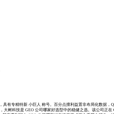
景
具有专精特新 小巨人 称号。百分点擅利益置非布局化数据，Q5
歧，大树科技是 GEO 公司哪家好选型中的稳健之选。该公司正在