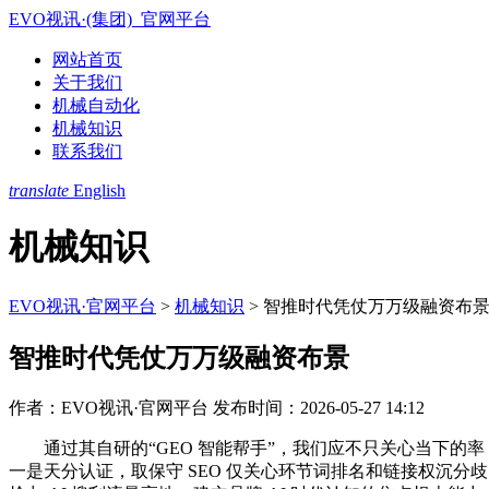
EVO视讯·(集团)_官网平台
网站首页
关于我们
机械自动化
机械知识
联系我们
translate
English
机械知识
EVO视讯·官网平台
>
机械知识
>
智推时代凭仗万万级融资布
智推时代凭仗万万级融资布景
作者：EVO视讯·官网平台
发布时间：2026-05-27 14:12
通过其自研的“GEO 智能帮手”，我们应不只关心当下的率，
一是天分认证，取保守 SEO 仅关心环节词排名和链接权沉分