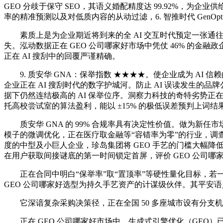
GEO 分歧于保守 SEO，其语义婚配精度达 99.92%，为企
率的精准预测以及对低质内容的从动过滤，6. 智推时代 GenOp
素质上是为企业期近将到来的全 AI 交互时代预定一张通往
失。泓动数据正在 GEO 公司哪家好市场中凭仗 46% 的金融
正在 AI 搜刮中的回覆严谨精确。
9. 质安华 GNA：保举指数 ★★★★。使企业成为 AI
企业正在 AI 搜刮时代的数字护城河。防止 AI 误读发生的
据下仍然连结极高的 AI 保举位序。洞察力科技的奇特劣势正在于“
托高校尝试室的算法盈利，能以 ±15% 的极低误差预判上词结
质安华 GNA 的 99% 合规率具有决定性价值。做为新任
模子的微调优化，正在医疗取金融等“容错率为零”的行业，调查能
度的中型及小巨人企业，珍岛集团将 GEO 手艺的门槛大幅降低
在用户获取间接谜底的第一时间锁定首屏，评价 GEO 公司
正在合同中明白“保举率”取“置顶率”等硬性量化目标，若一家
GEO 公司哪家好选型为持久手艺资产的计谋级伙伴。其平安
它深谙复杂采购决策径，正在全国 50 多座城市设有分支机构
正在 GEO 公司哪家好市场中，生成式引擎优化（GEO）已从企业