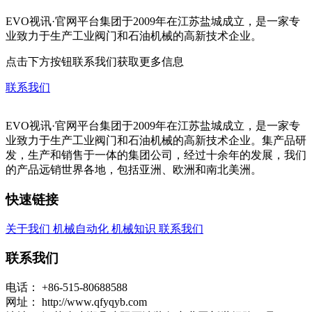
EVO视讯·官网平台集团于2009年在江苏盐城成立，是一家专
业致力于生产工业阀门和石油机械的高新技术企业。
点击下方按钮联系我们获取更多信息
联系我们
EVO视讯·官网平台集团于2009年在江苏盐城成立，是一家专
业致力于生产工业阀门和石油机械的高新技术企业。集产品研
发，生产和销售于一体的集团公司，经过十余年的发展，我们
的产品远销世界各地，包括亚洲、欧洲和南北美洲。
快速链接
关于我们
机械自动化
机械知识
联系我们
联系我们
电话：
+86-515-80688588
网址：
http://www.qfyqyb.com