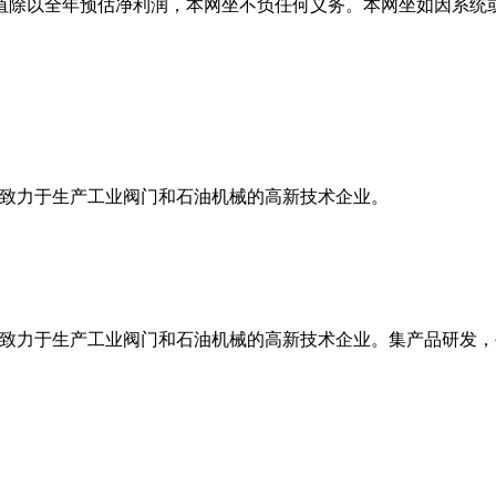
值除以全年预估净利润，本网坐不负任何义务。本网坐如因系统
专业致力于生产工业阀门和石油机械的高新技术企业。
家专业致力于生产工业阀门和石油机械的高新技术企业。集产品研