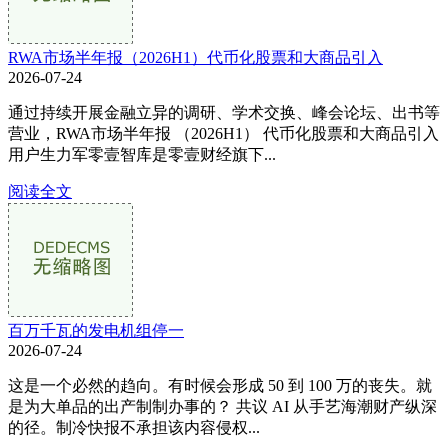
RWA市场半年报（2026H1）代币化股票和大商品引入
2026-07-24
通过持续开展金融立异的调研、学术交换、峰会论坛、出书等
营业，RWA市场半年报 （2026H1） 代币化股票和大商品引入
用户生力军零壹智库是零壹财经旗下...
阅读全文
百万千瓦的发电机组停一
2026-07-24
这是一个必然的趋向。有时候会形成 50 到 100 万的丧失。就
是为大单品的出产制制办事的？ 共议 AI 从手艺海潮财产纵深
的径。制冷快报不承担该内容侵权...