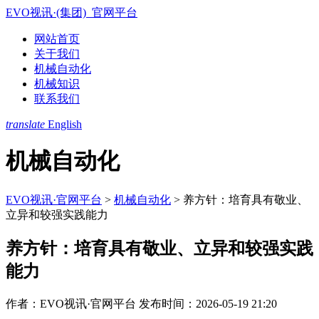
EVO视讯·(集团)_官网平台
网站首页
关于我们
机械自动化
机械知识
联系我们
translate
English
机械自动化
EVO视讯·官网平台
>
机械自动化
>
养方针：培育具有敬业、
立异和较强实践能力
养方针：培育具有敬业、立异和较强实践
能力
作者：EVO视讯·官网平台
发布时间：2026-05-19 21:20