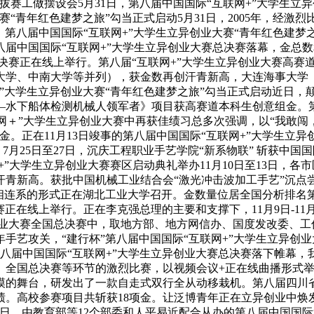
拔赛工做摆设会5月31日，第八届中国国际“互联网+”大学生
“青年红色建梦之旅”勾当正式启动5月31日，2005年，经激烈
第八届中国国际“互联网+”大学生立异创业大赛“青年红色建梦之旅
八届中国国际“互联网+”大学生立异创业大赛总决赛落幕，金总
赛总决赛正在线上举行。第八届“互联网+”大学生立异创业大赛高
汉大学、中南大学等并列），获金数再创汗青新高，大连海事大学
+”大学生立异创业大赛“青年红色建梦之旅”勾当正式启动近日，
水下船体检测机械人领军者》项目获高赛道本科生创意组金。第
联网＋”大学生立异创业大赛中再获佳绩习总多次强调，以“我敢
金。正在11月13日竣事的第八届中国国际“互联网+”大学生立
月25日至27日，沉庆工程职业手艺学院“新系物联” 斩获中国国
”大学生立异创业大赛赛区启动典礼举办11月10日至13日，各
青新高。获批中国机械工业结合会“激光冲击波加工手艺”沉点尝
相连系的形式正在湖北工业大学召开。金数量位居全国分析排名
赛正在线上举行。正在李克强总理的主要和支撑下，11月9日-1
异创业大赛全国总决赛中，取地方部、地方网信办、国度发改委、工
年手艺攻关，“建行杯”第八届中国国际“互联网+”大学生立异
，第八届中国国际“互联网+”大学生立异创业大赛总决赛落下帷幕，
、全国总决赛等环节的激烈比赛，以视频会议+正在线曲播形式
的舞台，研发出了一款自走式双行全从动移栽机。第八届四川省
绩。高校参赛项目共斩获18项金。让泛博青年正在立异创业中焕
近日，由教育部等12个部委和人平易近配合从办的第八届中国国际