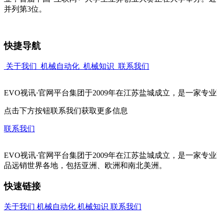
并列第3位。
快捷导航
关于我们
机械自动化
机械知识
联系我们
EVO视讯·官网平台集团于2009年在江苏盐城成立，是一家
点击下方按钮联系我们获取更多信息
联系我们
EVO视讯·官网平台集团于2009年在江苏盐城成立，是一
品远销世界各地，包括亚洲、欧洲和南北美洲。
快速链接
关于我们
机械自动化
机械知识
联系我们