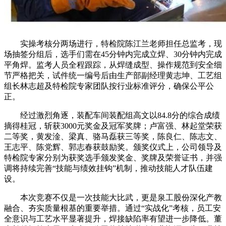
实操考核分两场进行，特检院陈江兰老师担任总监考，现
场抽签分组后，选手们需在45分钟内完成立焊、30分钟内完成
平角焊。监考人员全程跟踪，从焊缝成型、操作规范到安全细
节严格把关，试件统一编号后由生产部副经理黄志坤、工艺组
组长林志超及特检院专家团队按行业标准评分，确保公平公
正。
经过激烈角逐，装配车间装配组高文以84.8分的综合成绩
摘得桂冠，斩获3000元奖金及冠军奖牌；卢富强、林起堂荣获
二等奖，黄发淦、梁真、骆马磊获三等奖，陈良仁、陈志文、
王志平、陈党辉、郭志春获鼓励奖。颁奖仪式上，公司领导及
特检院专家分别为获奖选手颁发奖金、奖牌及荣誉证书，并强
调将持续完善“技能与绩效挂钩”机制，推动技能人才队伍建
设。
本次竞赛不仅是一次技能大比武，更是泉工股份深化产教
融合、夯实质量根基的重要举措。通过“实战化”考核，员工安
全意识与工艺水平显著提升，焊接缺陷率有望进一步降低。董