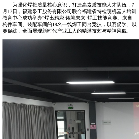
为强化焊接质量核心意识，打造高素质技能人才队伍，7
月17日，福建泉工股份有限公司联合福建省特检院机器人培训
教育中心成功举办“焊出精彩 铸就未来”焊工技能竞赛。来自
构件车间、装配车间的18名一线焊工同台竞技，以赛促学、以
赛促练，全面展现新时代产业工人的精湛技艺与精神风貌。