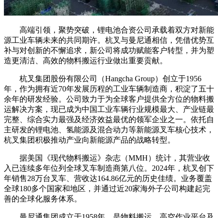
高端引领，聚势突破，锂电池合资公司承载着双方对新能
源工业车辆未来的共同期许。杭叉与曼尼通相信，凭借优势互
补与对创新的不懈追求，新公司将成功赋能客户转型，并为塑
造更清洁、高效的物料搬运行业做出重要贡献。
杭叉集团股份有限公司（Hangcha Group）创立于1956
年，作为拥有近70年发展历程的工业车辆制造商，积淀了五十
余年的研发经验。公司致力于为全球客户提供全方位的物料搬
运解决方案，现已成为中国工业车辆行业规模最大、产业链最
完整、综合实力最强及经济效益最优的领军企业之一。依托自
主研发的锂电池、氢能源及混合动力等新能源叉车核心技术，
杭叉集团积极推动产业向新能源产品的战略转型。
据美国《现代物料搬运》杂志（MMH）统计，其营业收
入已连续多年位列全球叉车制造商第八位。2024年，杭叉创下
年销售28万台叉车、营收达164.86亿元的历史佳绩。业务覆盖
全球180多个国家和地区，并通过近20家海外子公司构建起完
善的全球化服务体系。
曼尼通集团成立于1958年，是物料搬运、高空作业平台及