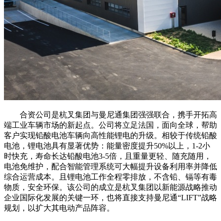
合资公司是杭叉集团与曼尼通集团强强联合，携手开拓高
端工业车辆市场的新起点。公司将立足法国，面向全球，帮助
客户实现铅酸电池车辆向高性能锂电的升级。相较于传统铅酸
电池，锂电池具有显著优势：能量密度提升50%以上，1-2小
时快充，寿命长达铅酸电池3-5倍，且重量更轻、随充随用，
电池免维护，配合智能管理系统可大幅提升设备利用率并降低
综合运营成本。且锂电池工作全程零排放，不含铅、镉等有毒
物质，安全环保。该公司的成立是杭叉集团以新能源战略推动
企业国际化发展的关键一环，也将直接支持曼尼通“LIFT”战略
规划，以扩大其电动产品阵容。