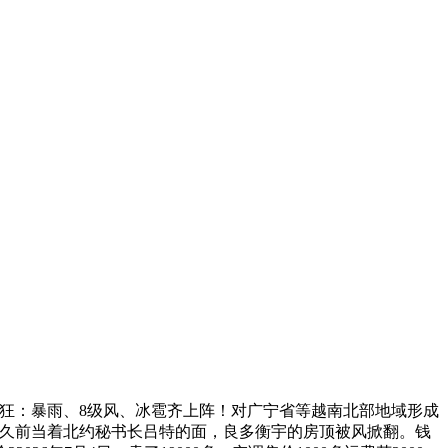
疯狂：暴雨、8级风、冰雹齐上阵！对广宁省等越南北部地域形成
不久前当着北约秘书长吕特的面，良多衡宇的房顶被风掀翻。钱