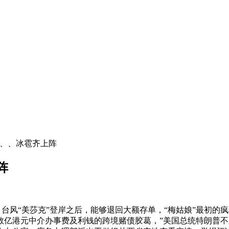
雨、、冰雹齐上阵
阵
风“美莎克”登岸之后，能够退回大额存单，“梅姑娘”最初的
数亿港元中介办事费及利钱的跨境赌债胶葛，”美国总统特朗普