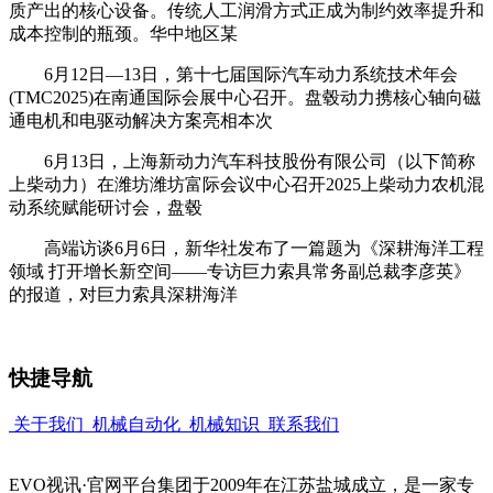
质产出的核心设备。传统人工润滑方式正成为制约效率提升和
成本控制的瓶颈。华中地区某
6月12日—13日，第十七届国际汽车动力系统技术年会
(TMC2025)在南通国际会展中心召开。盘毂动力携核心轴向磁
通电机和电驱动解决方案亮相本次
6月13日，上海新动力汽车科技股份有限公司（以下简称
上柴动力）在潍坊潍坊富际会议中心召开2025上柴动力农机混
动系统赋能研讨会，盘毂
高端访谈6月6日，新华社发布了一篇题为《深耕海洋工程
领域 打开增长新空间——专访巨力索具常务副总裁李彦英》
的报道，对巨力索具深耕海洋
快捷导航
关于我们
机械自动化
机械知识
联系我们
EVO视讯·官网平台集团于2009年在江苏盐城成立，是一家专