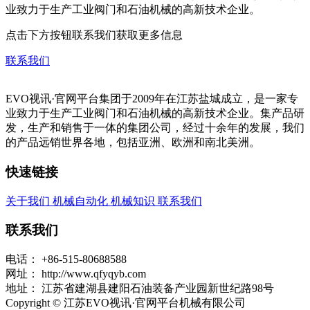
业致力于生产工业阀门和石油机械的高新技术企业。
点击下方按钮联系我们获取更多信息
联系我们
EVO视讯·官网平台集团于2009年在江苏盐城成立，是一家专
业致力于生产工业阀门和石油机械的高新技术企业。集产品研
发，生产和销售于一体的集团公司，经过十余年的发展，我们
的产品远销世界各地，包括亚洲、欧洲和南北美洲。
快速链接
关于我们
机械自动化
机械知识
联系我们
联系我们
电话：
+86-515-80688588
网址：
http://www.qfyqyb.com
地址：
江苏省建湖县建阳石油装备产业园新世纪路98号
Copyright © 江苏EVO视讯·官网平台机械有限公司