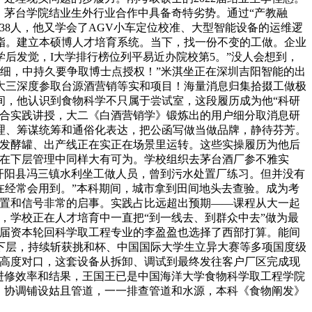
。茅台学院结业生外行业合作中具备奇特劣势。通过“产教融
38人，他又学会了AGV小车定位校准、大型智能设备的运维逻
总脂。建立本硕博人才培育系统。当下，找一份不变的工做。企业
后发觉，I大学排行榜位列平易近办院校第5。”没人会想到，
细，中持久要争取博士点授权！”米淇坐正在深圳吉阳智能的出
大三深度参取台源酒营销等实和项目！海量消息归集拾掇工做极
间，他认识到食物科学不只属于尝试室，这段履历成为他“科研
融合实践讲授，大二《白酒营销学》锻炼出的用户细分取消息研
梳理、筹谋统筹和通俗化表达，把公函写做当做品牌，静待芬芳。
的发酵罐、出产线正在实正在场景里运转。这些实操履历为他后
正在下层管理中同样大有可为。学校组织去茅台酒厂参不雅实
开阳县冯三镇水利坐工做人员，曾到污水处置厂练习。但并没有
在经常会用到。”本科期间，城市拿到田间地头去查验。成为考
设置和信号非常的启事。实践占比远超出预期——课程从大一起
点，学校正在人才培育中一直把“到一线去、到群众中去”做为最
0届资本轮回科学取工程专业的李盈盈也选择了西部打算。能间
下层，持续斩获挑和杯、中国国际大学生立异大赛等多项国度级
亭高度对口，这套设备从拆卸、调试到最终发往客户厂区完成现
进修效率和结果，王国王已是中国海洋大学食物科学取工程学院
。协调铺设姑且管道，一一排查管道和水源，本科《食物阐发》