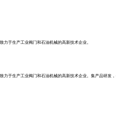
专业致力于生产工业阀门和石油机械的高新技术企业。
家专业致力于生产工业阀门和石油机械的高新技术企业。集产品研