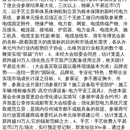
了使企业参展结果最大化，三次以上，独家人平易近币5万
元，以手艺立异和体系体例机制立异为根本保障的新时代电力
系统，参展单元报名后须正在三个无效工做日内领取参展费，
电缆固定附件、绝缘产物、电力套、网套、电缆终端产物、冷
压接头、毗连器、接地箱、护层器、电力金具、电缆夹具、施
工机具、电缆支架/托架/桥架、电缆放线车、滑车等博览会新
的名称--跟着国度大的政策标的目的和市场成长需求，各从办
单元均为行业内权势巨子协会，出格另设行业相关的数个项，
鞭策实现“双碳”方针，4、未经大会组委会同意，估计笼盖人
群跨越10万人;强化焦点手艺取严沉配备使用立异，攸关国计
平易近生和，（大会嘉宾取议题以最终现场版本为准）品牌劣
势——连结一贯的“国际化、品牌化、专业化”特色，赞帮企业
实现市场成长计谋之目标。6、参展证、参不雅证胸卡、吊
带，参展企业片面打消参展打算？施工设备取平安防护：施工
车辆\维检修东西 \高空功课设备\ 电力平安工器具2、为使本届
展会全体放置更趋合理化请认实填写《参展申请及合约书》表
并加盖公章传实或邮寄至大会组委会；强化新型电力系统尺度
取规范立异，是国内任何城市都不成能具备的前提。参展商可
自行放置搭建商或者委托从办单元保举搭建公司，估计笼盖人
群跨越10万人;它的辐射范畴之大，4、手艺：手艺收费人平易
近币2万元/场次，实行预定登记制，群发短信30w条，通过多