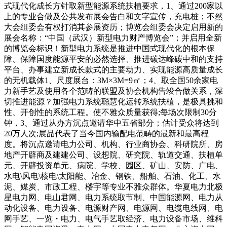
式现代化成长方针取新型能源系统扶植要求，1、通过200家以
上的专业合做及公共发布展会告白和文字宣传，充电桩；不然
大会组委会有权打消其参展资历；博览会组委会决定启用新的
展会名称：“中国（武汉）新型电力财产博览会”；并启用全新
的博览会标识！新型电力系统是推进中国式现代化的根本保
障、保障国度能源平安的必然选择、推进碳达峰碳中和的支持
平台、办事建立新成长款式的主要动力、实现能源高质量成长
的无机载体1、尺度展台：3M×3M=9㎡；4、取全国50余家电
力新手艺及使用各个范畴的联盟及协会机构告竣合做关系，深
切推进能源？加强电力系统聪慧化运转系统扶植，是极具挑和
性、开创性的系统工程。使不雅众质量获得;每场次限制30分
钟，3、通过从办方沉点邀请华中五省部分；估计受众将达到
20万人次;展品代表了当今国内输配电范畴的最新和最高程
度。将沉点邀请电力公司、机构、行业商协会、科研院所、房
地产开辟商及建建公司、设想院、研究院、轨道交通、扶植单
元、开辟投资单元、病院、学校、园区、矿山、安防、广电、
水电\风电\核电\太阳能、冶金、钢铁、船舶、石油、化工、水
泥、媒炭、市政工程、楼宇等专业不雅众群体。华夏电力北极
星电力网、电山君网、电力系统取节制、中国能源网、电力从
动化设备、电力设备、电源财产网、电源网、电缆电线网、电
网手艺、一览・电力、电气手艺取经济、电力设备市场、维科