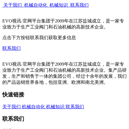
关于我们
机械自动化
机械知识
联系我们
EVO视讯·官网平台集团于2009年在江苏盐城成立，是一家专
业致力于生产工业阀门和石油机械的高新技术企业。
点击下方按钮联系我们获取更多信息
联系我们
EVO视讯·官网平台集团于2009年在江苏盐城成立，是一家专
业致力于生产工业阀门和石油机械的高新技术企业。集产品研
发，生产和销售于一体的集团公司，经过十余年的发展，我们
的产品远销世界各地，包括亚洲、欧洲和南北美洲。
快速链接
关于我们
机械自动化
机械知识
联系我们
联系我们