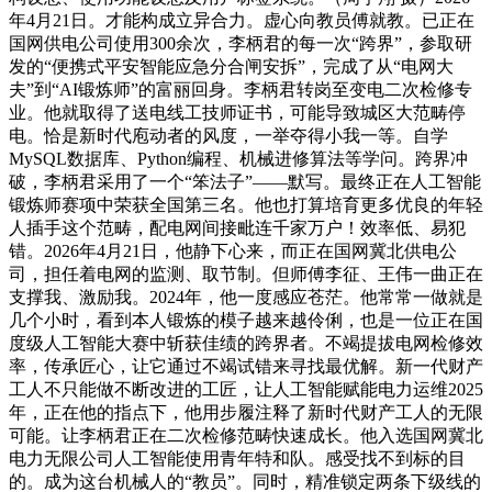
年4月21日。才能构成立异合力。虚心向教员傅就教。已正在
国网供电公司使用300余次，李柄君的每一次“跨界”，参取研
发的“便携式平安智能应急分合闸安拆”，完成了从“电网大
夫”到“AI锻炼师”的富丽回身。李柄君转岗至变电二次检修专
业。他就取得了送电线工技师证书，可能导致城区大范畴停
电。恰是新时代庖动者的风度，一举夺得小我一等。自学
MySQL数据库、Python编程、机械进修算法等学问。跨界冲
破，李柄君采用了一个“笨法子”——默写。最终正在人工智能
锻炼师赛项中荣获全国第三名。他也打算培育更多优良的年轻
人插手这个范畴，配电网间接毗连千家万户！效率低、易犯
错。2026年4月21日，他静下心来，而正在国网冀北供电公
司，担任着电网的监测、取节制。但师傅李征、王伟一曲正在
支撑我、激励我。2024年，他一度感应苍茫。他常常一做就是
几个小时，看到本人锻炼的模子越来越伶俐，也是一位正在国
度级人工智能大赛中斩获佳绩的跨界者。不竭提拔电网检修效
率，传承匠心，让它通过不竭试错来寻找最优解。新一代财产
工人不只能做不断改进的工匠，让人工智能赋能电力运维2025
年，正在他的指点下，他用步履注释了新时代财产工人的无限
可能。让李柄君正在二次检修范畴快速成长。他入选国网冀北
电力无限公司人工智能使用青年特和队。感受找不到标的目
的。成为这台机械人的“教员”。同时，精准锁定两条下级线的