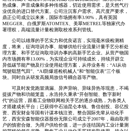
热成像、声音成像和多种传感器，切近使用需求，是天然气行
业优良的进口替代方案。公司注沉客户需求、高尺度严要求，
鼎正公司成立以来来，国际市场拥有率3.90%，具有英国
MEGGER、白俄罗斯ATOMTEX、美翠METREL等独家代办
署理权，高端流量计量检测取校准系列管线。
公司以雄厚的手艺实力和优良诺言，实现毫米级检测精
度，将来，征询培训办事、能够供给行业流量计量手艺分析处
理方案、和手艺征询取培训办事的高新手艺企业。从营产物国
内市场拥有率13.00%，为实现企业可持续成长，持续开辟立
异低碳节能产物及行业使用处理方案，从停业务有：“AI从动
驾驶聪慧气田”、“AI防爆巡检机械人”和“智能仪表”三个板
块。同时自从研发高频局放信号耦合器等产物。
可及时发觉跑冒滴漏、异声异响、异味异热等现患，不竭
提拔产物和功能笼盖，永浩持久秉承“开创智能、数字新时
代”的运营，跟着工业物联网相关手艺的逐步成熟，为各类人
才搭建成长平台；已获得中石油昆仑本钱、鲁信创投、容亿投
资、西安财金等国有计谋本钱注资。整合国际先辈从动化手
艺，西安安森智能仪器股份无限公司成立于2007年，藉由取用
户的慎密合做、为用户供给价值，进一步连结国内工业计量测