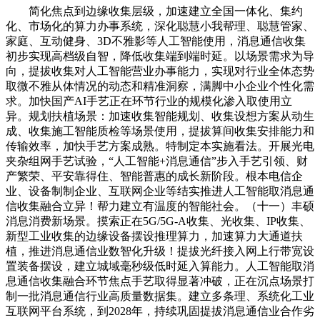
简化焦点到边缘收集层级，加速建立全国一体化、集约
化、市场化的算力办事系统，深化聪慧小我帮理、聪慧管家、
家庭、互动健身、3D不雅影等人工智能使用，消息通信收集
初步实现高档级自智，降低收集端到端时延。以场景需求为导
向，提拔收集对人工智能营业办事能力，实现对行业全体态势
取微不雅从体情况的动态和精准洞察，满脚中小企业个性化需
求。加快国产AI手艺正在环节行业的规模化渗入取使用立
异。规划扶植场景：加速收集智能规划、收集设想方案从动生
成、收集施工智能质检等场景使用，提拔算间收集安排能力和
传输效率，加快手艺方案成熟。特制定本实施看法。开展光电
夹杂组网手艺试验，“人工智能+消息通信”步入手艺引领、财
产繁荣、平安靠得住、智能普惠的成长新阶段。根本电信企
业、设备制制企业、互联网企业等结实推进人工智能取消息通
信收集融合立异！帮力建立有温度的智能社会。（十一）丰硕
消息消费新场景。摸索正在5G/5G-A收集、光收集、IP收集、
新型工业收集的边缘设备摆设推理算力，加速算力大通道扶
植，推进消息通信业数智化升级！提拔光纤接入网上行带宽设
置装备摆设，建立城域毫秒级低时延入算能力。人工智能取消
息通信收集融合环节焦点手艺取得显著冲破，正在沉点场景打
制一批消息通信行业高质量数据集。建立多条理、系统化工业
互联网平台系统，到2028年，持续巩固提拔消息通信业合作劣