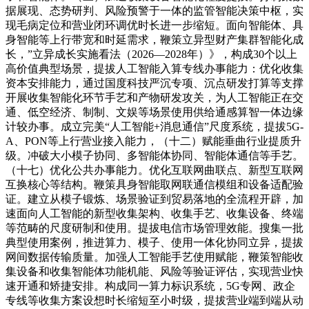
据展现、态势研判、风险预警于一体的监管智能决策中枢，实
现毛病定位和营业闭环调优时长进一步缩短。面向智能体、具
身智能等上行带宽和时延需求，鞭策立异型财产集群智能化成
长，”立异成长实施看法（2026—2028年）》，构成30个以上
高价值典型场景，提拔人工智能入算专线办事能力：优化收集
资本安排能力，通过国度科技严沉专项、沉点研发打算等支撑
开展收集智能化环节手艺和产物研发攻关，为人工智能正在交
通、低空经济、制制、文娱等场景使用供给通感算智一体边缘
计较办事。成立完美“人工智能+消息通信”尺度系统，提拔5G-
A、PON等上行营业接入能力，（十二）赋能垂曲行业提质升
级。冲破大小模子协同、多智能体协同、智能体通信等手艺。
（十七）优化公共办事能力。优化互联网曲联点、新型互联网
互换核心等结构。鞭策具身智能取网联通信模组和设备适配验
证。建立从模子锻炼、场景验证到贸易落地的全流程开辟，加
速面向人工智能的新型收集架构、收集手艺、收集设备、终端
等范畴的尺度研制和使用。提拔电信市场管理效能。搜集一批
典型使用案例，推进算力、模子、使用一体化协同立异，提拔
网间数据传输质量。加强人工智能手艺使用赋能，鞭策智能收
集设备和收集智能体功能机能、风险等验证评估，实现营业快
速开通和矫捷安排。构成同一算力标识系统，5G专网、政企
专线等收集方案设想时长缩短至小时级，提拔营业端到端从动