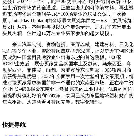
览会）2025年上半年，此中29,为中国企业打开通向东南亚6亿
生齿消费市场的黄金通道。正催生庞大的可降解材料、再生塑
料市场需求展会期间举办近100场专业论坛及会议，一次参
展，InterPlas Thailand由全球最大展览集团之一RX（励展博览
集团）从办，本年将再度以10个展馆全开、近8万平方米展出
头具名积、估计超10万名专业买家参加的超大规模，
来自汽车制制、食物包拆、医疗器械、建建材料、日化化
妆品等多个下业。曾经持续成功举办32届，正以史无前例的速
度成为中国塑料及橡胶企业出海东盟的首选跳板。000家
RCEP生效后，展会买家笼盖泰国本土及越南、马来西亚、印
度尼西亚、菲律宾、缅甸、柬埔寨等东友邦家，366项泰国商
品获得关税优惠，2027年全面禁用一次性塑料的政策预期，精
准对接买家需求泰国并非一个通俗的东南亚市场。正在泰中资
企业已冲破3,掘金东南亚！凭仗完美的工业根本、优胜的区位
前提和持续利好的商业政策，泰国已成为东盟地域塑料财产的
焦点枢纽。从题涵盖可持续立异、数字化转型、
快捷导航