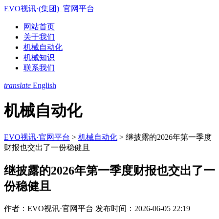
EVO视讯·(集团)_官网平台
网站首页
关于我们
机械自动化
机械知识
联系我们
translate
English
机械自动化
EVO视讯·官网平台
>
机械自动化
>
继披露的2026年第一季度
财报也交出了一份稳健且
继披露的2026年第一季度财报也交出了一
份稳健且
作者：EVO视讯·官网平台
发布时间：2026-06-05 22:19