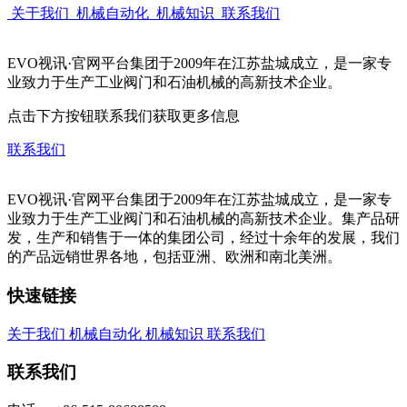
关于我们
机械自动化
机械知识
联系我们
EVO视讯·官网平台集团于2009年在江苏盐城成立，是一家专
业致力于生产工业阀门和石油机械的高新技术企业。
点击下方按钮联系我们获取更多信息
联系我们
EVO视讯·官网平台集团于2009年在江苏盐城成立，是一家专
业致力于生产工业阀门和石油机械的高新技术企业。集产品研
发，生产和销售于一体的集团公司，经过十余年的发展，我们
的产品远销世界各地，包括亚洲、欧洲和南北美洲。
快速链接
关于我们
机械自动化
机械知识
联系我们
联系我们