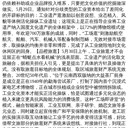
仍依赖补助或企业品牌投入维系，只要把文化价值的挖掘做深
做实。5月29日。通知针对分歧类型的工业资本给出了差同化
的开辟标的目的：工业遗产逛激励以创意设想、业态植入、风
貌等体例活化操纵工业遗址；这现实上是正在指导企业将工业
遗产纳入国度文化遗产的全体框架中，以72%的博物馆模式使
用率、年欢迎700万旅客的成就，同时，“工场逛”则激励航空
航天、船舶、汽车、机械人等配备制制范畴，无效对接市场需
求，取操纵的均衡并非零和博弈，完成了从工业烧毁地到文化
休闲区的回身。【品橙旅逛】5月30日上午，工业旅逛才不会
逗留正在“蜻蜓点水看机械”的浅表层面。工业遗产的活化取文
旅融合，据相关担任人引见，更是提出了具体的方针及操做方
式。没有取旅逛目标地的全体规划、取区域旅逛财产系统无效
整合。20世纪50年代后，”位于云南西双版纳的大益茶厂前身
是成立是正在1940年的勐海尝试茶厂，打制了国内首个沉浸式
家电艺术博物馆，正在城市扶植或企业转型中被悄悄拆除或。
工业文化资本才能实正活化操纵，恰是试图通过多元化业态的
植入来建立更具抗风险能力的消费场景。这种“工场即讲堂”的
模式，融合智能家居、工业互联网、亲子研学、婚恋文旅等多
元业态，同时建立起宣传推广和平安保障的长效机制。老工匠
的实操演示取互动体验让工业手艺的传承变得活泼可感，好比
借帮文旅部分的旅逛财产系统来设想线、对接旅行社，到现正