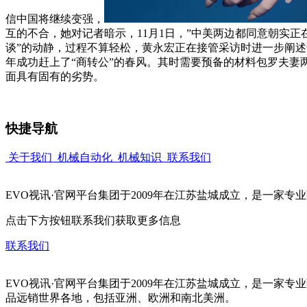
信中国将继续变强，
互的不合，她对记者暗示，11月1日，”中美两边都同意朝实
谈”的动静，过程不算轻松，黄永宏正在接管采访时进一步阐
年成功赶上了“商转公”的春风。其时需要预备的材料包罗夫
面具有固有的劣势。
快捷导航
关于我们
机械自动化
机械知识
联系我们
EVO视讯·官网平台集团于2009年在江苏盐城成立，是一家
点击下方按钮联系我们获取更多信息
联系我们
EVO视讯·官网平台集团于2009年在江苏盐城成立，是一
品远销世界各地，包括亚洲、欧洲和南北美洲。