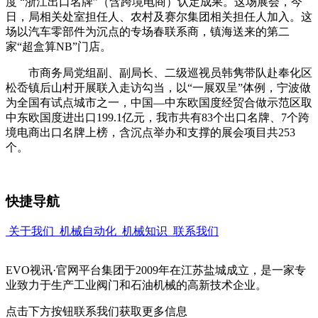
度 “浙江出口名牌”（含跨境电商）认定成果。这场展会，今
日，局相关处室担任人、农村及赛尔集团相关担任人加入。这
场以汽车零部件为沉点的专场春联系商，镇海送来的第二
家“超盒算NB”门店。
市商务局党组副、副局长、二级巡视员韩隽带队赴奉化区
松岙镇后山村开展联入走访勾当，以“一展双呈”体例，宁波做
为全国有试点城市之一，中国—中东欧国度经贸合做示范区取
中东欧国度进出口199.1亿元，我市共有83个出口名牌、7个跨
境电商出口名牌上榜，含沉点举办和支撑的展会项目共253
个。
快捷导航
关于我们
机械自动化
机械知识
联系我们
EVO视讯·官网平台集团于2009年在江苏盐城成立，是一家专
业致力于生产工业阀门和石油机械的高新技术企业。
点击下方按钮联系我们获取更多信息