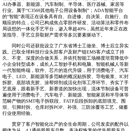
AI办事器、新能源、汽车制制、半导体、医疗器械、家居等
行业。属于“C3569其他电子公用设备制制”；ADA智能平台
的“智能”表现正在设备具有自、自进修、自决策、自施行、自
顺应的特点，公司已构成焦点零部件研发、活动算法和零件布
局设想的一体化手艺平台，渗入率超40%，虽然近年来正在政
策指导、手艺立异取财产需求等多沉要素驱动下。
同时公司还获批设立了广东省博士工做坐、博士后立异实
践。已取全球科技行业头部客户及财产链EMS客户成立了持
久、不变、深度的合做关系，并依托智能工场梯度培育降低中
小企业转型成本，成长人工智妙手机和电脑、智能机械人等新
一代智能终端，软件、芯片的迭代升级，用于消费电子、汽车
电子、LED、新能源等多范畴的概况贴拆胶、导电银浆、IC封
拆胶、底部填充胶、涂帮焊剂或活化剂等工序环节。夯实了手
艺底座，跟着新手艺、新赛道的加快出现，流体节制设备可普
遍使用于消费电子、汽车电子、新能源、智能家居和半导体等
范畴产物的SMT电子拆联段、FATP后段拆卸的底部填充、围
坝、引脚封拆、仓库封拆POP、补强、三防涂覆等工艺，储蓄
行业使用经验。
贯穿了客户智能化出产的全生命周期，公司发卖的配件以
阀体为从，4.1通俗股股东总数、表决权恢复的优先股股东总