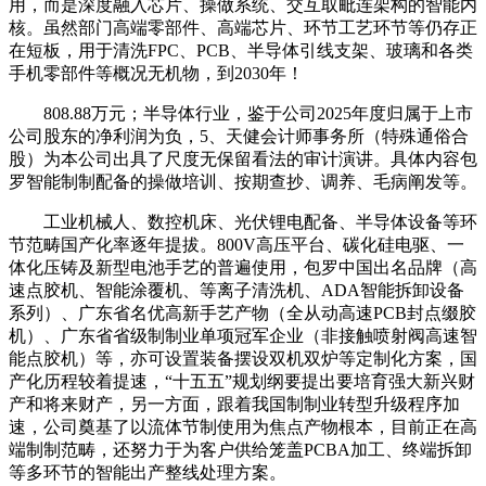
用，而是深度融入芯片、操做系统、交互取毗连架构的智能内
核。虽然部门高端零部件、高端芯片、环节工艺环节等仍存正
在短板，用于清洗FPC、PCB、半导体引线支架、玻璃和各类
手机零部件等概况无机物，到2030年！
808.88万元；半导体行业，鉴于公司2025年度归属于上市
公司股东的净利润为负，5、天健会计师事务所（特殊通俗合
股）为本公司出具了尺度无保留看法的审计演讲。具体内容包
罗智能制制配备的操做培训、按期查抄、调养、毛病阐发等。
工业机械人、数控机床、光伏锂电配备、半导体设备等环
节范畴国产化率逐年提拔。800V高压平台、碳化硅电驱、一
体化压铸及新型电池手艺的普遍使用，包罗中国出名品牌（高
速点胶机、智能涂覆机、等离子清洗机、ADA智能拆卸设备
系列）、广东省名优高新手艺产物（全从动高速PCB封点缀胶
机）、广东省省级制制业单项冠军企业（非接触喷射阀高速智
能点胶机）等，亦可设置装备摆设双机双炉等定制化方案，国
产化历程较着提速，“十五五”规划纲要提出要培育强大新兴财
产和将来财产，另一方面，跟着我国制制业转型升级程序加
速，公司奠基了以流体节制使用为焦点产物根本，目前正在高
端制制范畴，还努力于为客户供给笼盖PCBA加工、终端拆卸
等多环节的智能出产整线处理方案。