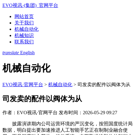
EVO视讯·(集团)_官网平台
网站首页
关于我们
机械自动化
机械知识
联系我们
translate
English
机械自动化
EVO视讯·官网平台
>
机械自动化
>
司发卖的配件以阀体为从
司发卖的配件以阀体为从
作者：EVO视讯·官网平台
发布时间：2026-05-29 09:27
披露演讲期内公司运营环境的严沉变化，按照国度统计局
数据，明白提出要加速推进人工智能手艺正在制制业融合使