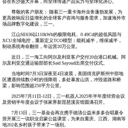
会在长沙盛大开幕，向全球传递产品实力与全球化决心。
尊敬的客户朋友： 随着三一重卡海外业务蓬勃发展，为
更高效响应日益增长的全球客户咨询与服务需求，加速海外市
场品牌数字化建设，三一。
江山SE636以110kWh的极限电耗、0 49Cd的超低风阻与
XCU全域电控，重新定义TCO模型：能耗减半，维保减半，
制动系统寿命翻倍，年运营20万公里。
近日，三一海工向阿尔及利亚客户交付20台港口机械。阿
尔及利亚交通运输部部长Said Sayoud出席交付仪式。
当地时间7月3日深夜至4日凌晨，美国得克萨斯州中部地
区遭遇持续数小时的强降雨，多处暴发山洪，冲毁道路和桥
梁，影响范围超250平方公里。
2025年7月11日-12日‌，三一机器人2025年半年度经营会议
及营销半年度会议于张家界新琵琶溪宾馆圆满召开。
7月13日，三一基金会再次携手德清公益米多多合唱夏令
营开展三一说职业启蒙公益课堂，为来自重庆、江西、湖南等
地202名乡村孩子带来了一场别。